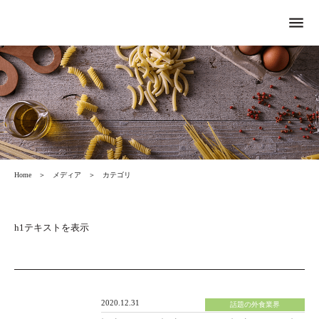
menu
Home
＞
メディア
＞
カテゴリ
h1テキストを表示
2020.12.31
話題の外食業界