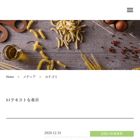
menu
Home
＞
メディア
＞
カテゴリ
h1テキストを表示
2020.12.31
話題の外食業界