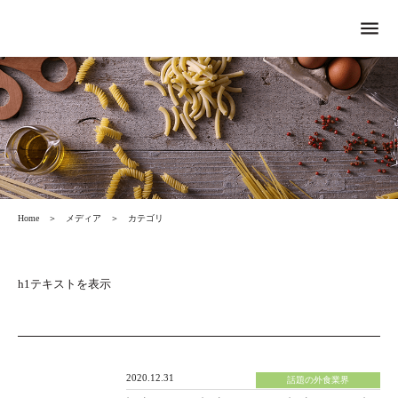
menu
Home
＞
メディア
＞
カテゴリ
h1テキストを表示
2020.12.31
話題の外食業界