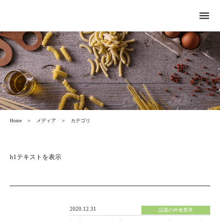
menu
Home
＞
メディア
＞
カテゴリ
h1テキストを表示
2020.12.31
話題の外食業界