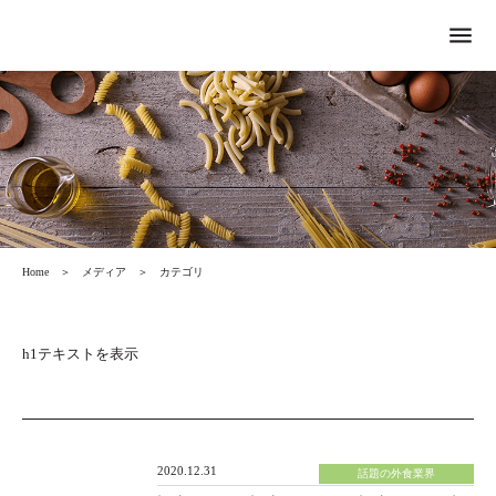
menu
Home
＞
メディア
＞
カテゴリ
h1テキストを表示
2020.12.31
話題の外食業界