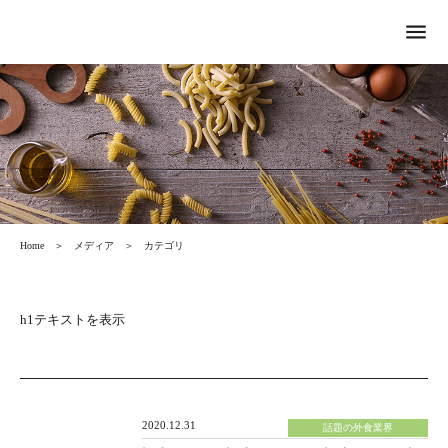
menu
Home
＞
メディア
＞
カテゴリ
h1テキストを表示
2020.12.31
話題の外食業界