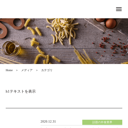
menu
Home
＞
メディア
＞
カテゴリ
h1テキストを表示
2020.12.31
話題の外食業界