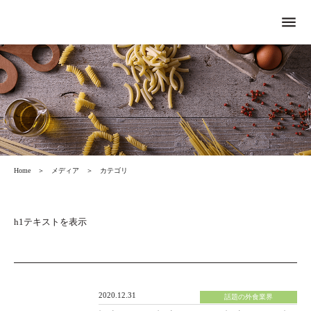
menu
Home
＞
メディア
＞
カテゴリ
h1テキストを表示
2020.12.31
話題の外食業界