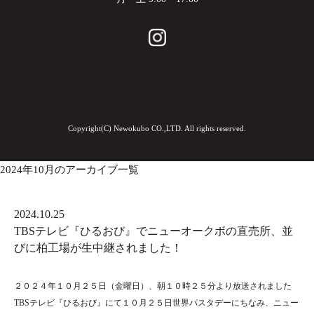
Copyright(C) Newokubo CO.,LTD. All rights reserved.
2024年10月のアーカイブ一覧
2024.10.25
TBSテレビ『ひるおび』でニューオークボの直売所、並
びに柏工場が生中継されました！
２０２４年１０月２５日（金曜日）、朝１０時２５分より放送されました
TBSテレビ『ひるおび』にて１０月２５日世界パスタデーにちなみ、ニュー