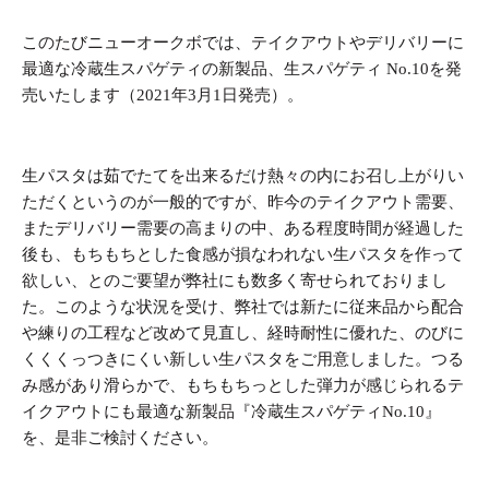
このたびニューオークボでは、テイクアウトやデリバリーに
最適な冷蔵生スパゲティの新製品、生スパゲティ No.10を発
売いたします（2021年3月1日発売）。
生パスタは茹でたてを出来るだけ熱々の内にお召し上がりい
ただくというのが一般的ですが、昨今のテイクアウト需要、
またデリバリー需要の高まりの中、ある程度時間が経過した
後も、もちもちとした食感が損なわれない生パスタを作って
欲しい、とのご要望が弊社にも数多く寄せられておりまし
た。このような状況を受け、弊社では新たに従来品から配合
や練りの工程など改めて見直し、経時耐性に優れた、のびに
くくくっつきにくい新しい生パスタをご用意しました。つる
み感があり滑らかで、もちもちっとした弾力が感じられるテ
イクアウトにも最適な新製品『冷蔵生スパゲティNo.10』
を、是非ご検討ください。