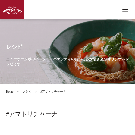
menu
レシピ
ニューオークボのパスタ・スパゲッティのおいしさが引き立つオリジナルレ
シピです
Home
＞
レシピ
＞
#アマトリチャーナ
#アマトリチャーナ