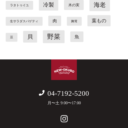
海老
冷製
木の実
ラタトゥイユ
葉もの
肉
生サラダスパゲティ
舞茸
野菜
貝
魚
豆
04-7192-5200
月〜土 9:00〜17:00