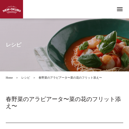
menu
レシピ
Home
＞
レシピ
＞
春野菜のアラビアータ〜菜の花のフリット添え〜
春野菜のアラビアータ〜菜の花のフリット添
え〜