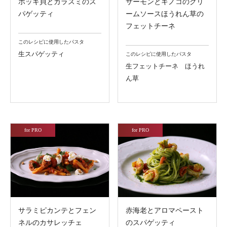
ホッキ貝とカラスミのス
サーモンとキノコのクリ
パゲッティ
ームソースほうれん草の
フェットチーネ
このレシピに使用したパスタ
生スパゲッティ
このレシピに使用したパスタ
生フェットチーネ ほうれ
ん草
for PRO
for PRO
サラミピカンテとフェン
赤海老とアロマペースト
ネルのカサレッチェ
のスパゲッティ