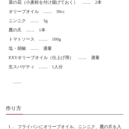
菜の花（小麦粉を付け揚げておく）
2本
オリーブオイル
30cc
ニンニク
3g
鷹の爪
1本
トマトソース
100g
塩・胡椒
適量
EXVオリーブオイル（仕上げ用）
適量
生スパゲティ
1人分
作り方
1．
フライパンにオリーブオイル、ニンニク、鷹の爪を入