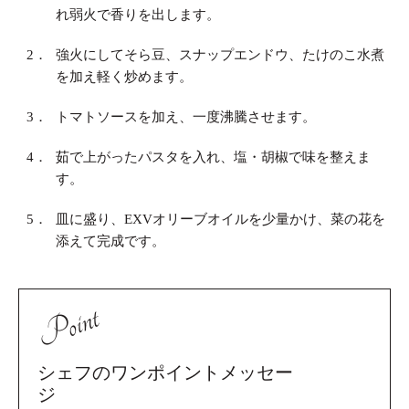
れ弱火で香りを出します。
2．
強火にしてそら豆、スナップエンドウ、たけのこ水煮
を加え軽く炒めます。
3．
トマトソースを加え、一度沸騰させます。
4．
茹で上がったパスタを入れ、塩・胡椒で味を整えま
す。
5．
皿に盛り、EXVオリーブオイルを少量かけ、菜の花を
添えて完成です。
Point
シェフのワンポイントメッセー
ジ