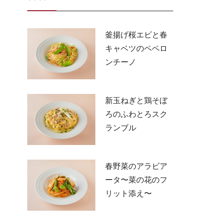
釜揚げ桜エビと春
キャベツのペペロ
ンチーノ
新玉ねぎと鶏そぼ
ろのふわとろスク
ランブル
春野菜のアラビア
ータ〜菜の花のフ
リット添え〜