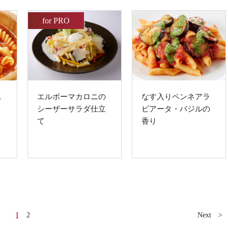
for PRO
ニ
エルボーマカロニの
なす入りペンネアラ
シーザーサラダ仕立
ビアータ・バジルの
て
香り
1
2
Next >