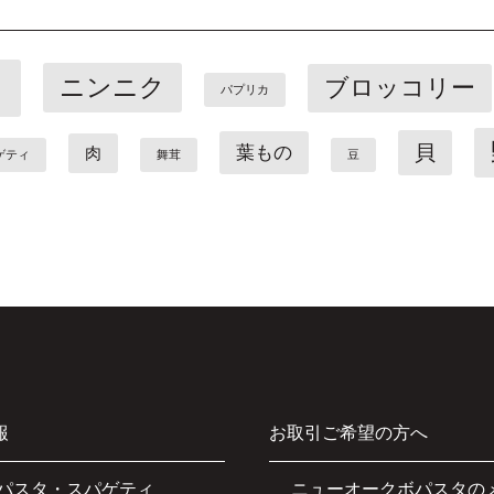
ト
ニンニク
ブロッコリー
パプリカ
貝
葉もの
肉
ゲティ
舞茸
豆
報
お取引ご希望の方へ
パスタ・スパゲティ
ニューオークボパスタの