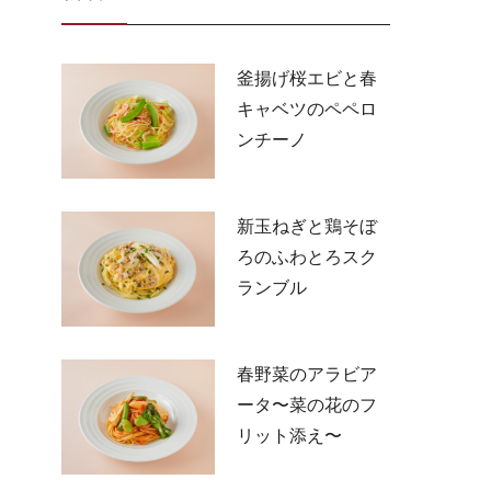
釜揚げ桜エビと春
キャベツのペペロ
ンチーノ
新玉ねぎと鶏そぼ
ろのふわとろスク
ランブル
春野菜のアラビア
ータ〜菜の花のフ
リット添え〜