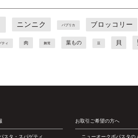
ト
ニンニク
ブロッコリー
パプリカ
貝
葉もの
肉
ゲティ
舞茸
豆
報
お取引ご希望の方へ
パスタ・スパゲティ
ニューオークボパスタの