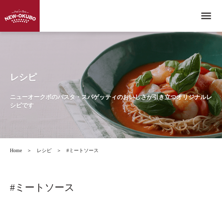
menu
レシピ
ニューオークボのパスタ・スパゲッティのおいしさが引き立つオリジナルレ
シピです
Home
＞
レシピ
＞
#ミートソース
#ミートソース