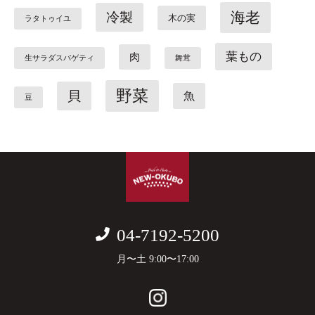
海老
冷製
木の実
ラタトゥイユ
葉もの
肉
生サラダスパゲティ
舞茸
野菜
貝
魚
豆
04-7192-5200
月〜土 9:00〜17:00