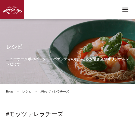
menu
レシピ
ニューオークボのパスタ・スパゲッティのおいしさが引き立つオリジナルレ
シピです
Home
＞
レシピ
＞
#モッツァレラチーズ
#モッツァレラチーズ