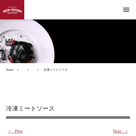
menu
お知らせ
Home
＞
＞
＞
冷凍ミートソース
冷凍ミートソース
< Prev
Next >