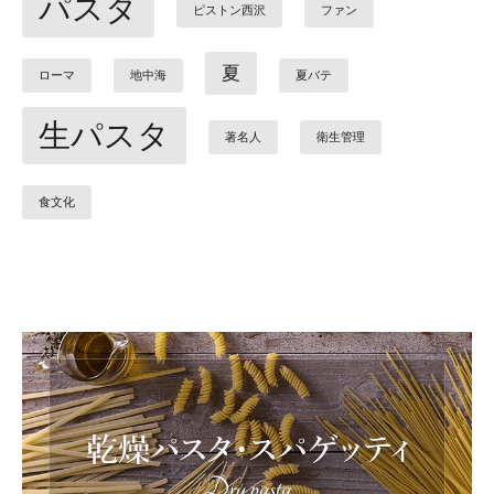
パスタ
ピストン西沢
ファン
夏
ローマ
地中海
夏バテ
生パスタ
著名人
衛生管理
食文化