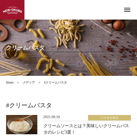
menu
クリームパスタ
Home
＞
メディア
＞
#クリームパスタ
#クリームパスタ
2021.09.10
パスタを知る
クリームソースとは？美味しいクリームパス
タのレシピ3選！