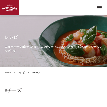
menu
レシピ
ニューオークボのパスタ・スパゲッティのおいしさが引き立つオリジナルレ
シピです
Home
＞
レシピ
＞
#チーズ
#チーズ