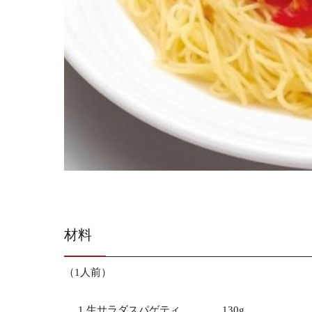
材料
（1人前）
1.生サラダスパゲティ
130g