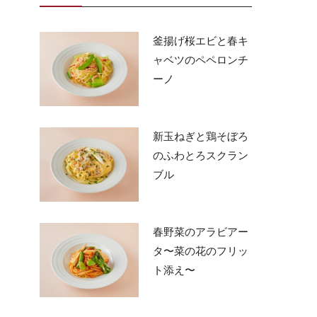
釜揚げ桜エビと春キ
ャベツのペペロンチ
ーノ
新玉ねぎと鶏そぼろ
のふわとろスクラン
ブル
春野菜のアラビアー
タ〜菜の花のフリッ
ト添え〜