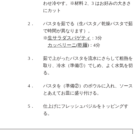
わせ冷やす。※材料 2、3 はお好みの大きさ
にカット
2．
パスタを茹でる（生パスタ／乾燥パスタで茹
で時間が異なります）。
生サラダスパゲティ
※
：3分
カッペリーニ(乾麺)
：4分
3．
茹で上がったパスタを流水にさらして粗熱を
取り、冷水（準備①）でしめ、よく水気を切
る。
4．
パスタを（準備②）のボウルに入れ、ソース
とあえてお皿に盛り付ける。
5．
仕上げにフレッシュバジルをトッピングす
る。