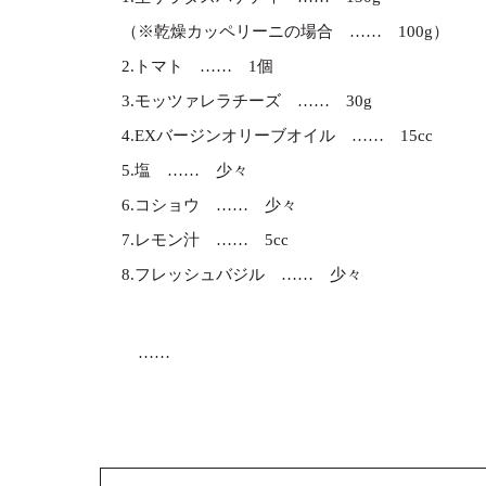
（※乾燥カッペリーニの場合
100g）
2.トマト
1個
3.モッツァレラチーズ
30g
4.EXバージンオリーブオイル
15cc
5.塩
少々
6.コショウ
少々
7.レモン汁
5cc
8.フレッシュバジル
少々