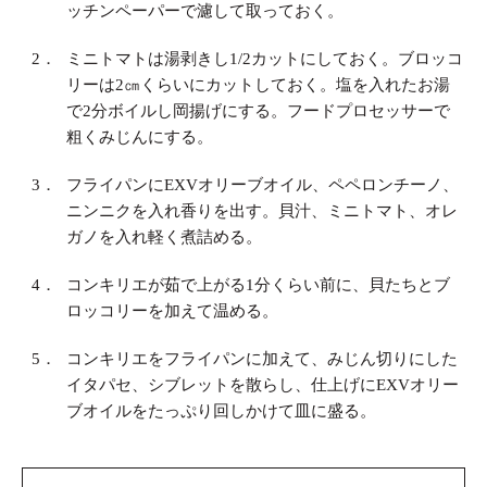
ッチンペーパーで濾して取っておく。
2．
ミニトマトは湯剥きし1/2カットにしておく。ブロッコ
リーは2㎝くらいにカットしておく。塩を入れたお湯
で2分ボイルし岡揚げにする。フードプロセッサーで
粗くみじんにする。
3．
フライパンにEXVオリーブオイル、ペペロンチーノ、
ニンニクを入れ香りを出す。貝汁、ミニトマト、オレ
ガノを入れ軽く煮詰める。
4．
コンキリエが茹で上がる1分くらい前に、貝たちとブ
ロッコリーを加えて温める。
5．
コンキリエをフライパンに加えて、みじん切りにした
イタパセ、シブレットを散らし、仕上げにEXVオリー
ブオイルをたっぷり回しかけて皿に盛る。