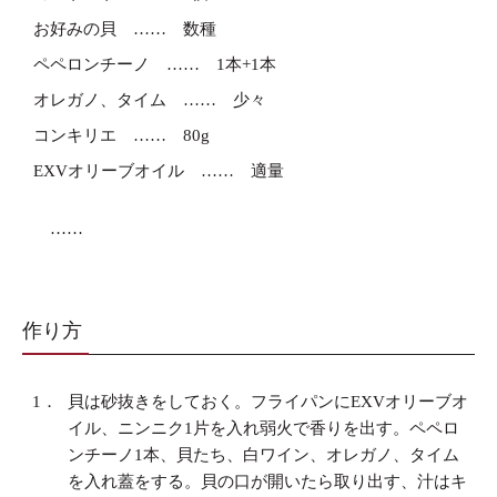
お好みの貝
数種
ペペロンチーノ
1本+1本
オレガノ、タイム
少々
コンキリエ
80g
EXVオリーブオイル
適量
作り方
1．
貝は砂抜きをしておく。フライパンにEXVオリーブオ
イル、ニンニク1片を入れ弱火で香りを出す。ペペロ
ンチーノ1本、貝たち、白ワイン、オレガノ、タイム
を入れ蓋をする。貝の口が開いたら取り出す、汁はキ