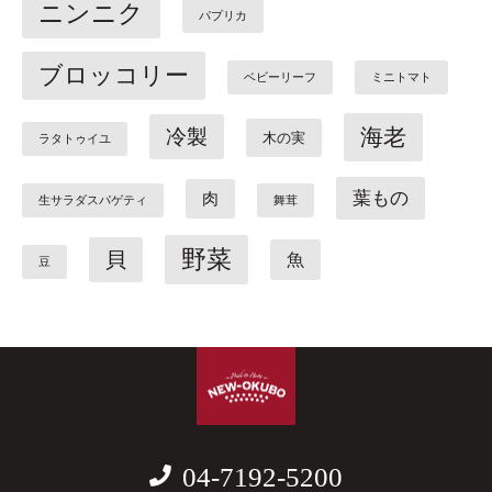
ニンニク
パプリカ
ブロッコリー
ベビーリーフ
ミニトマト
海老
冷製
木の実
ラタトゥイユ
葉もの
肉
生サラダスパゲティ
舞茸
野菜
貝
魚
豆
04-7192-5200