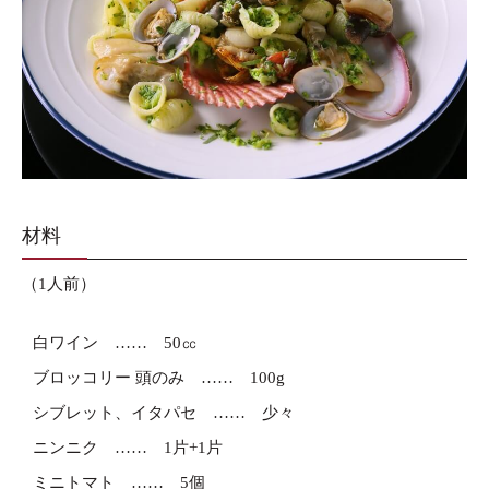
材料
（1人前）
白ワイン
50㏄
ブロッコリー 頭のみ
100g
シブレット、イタパセ
少々
ニンニク
1片+1片
ミニトマト
5個