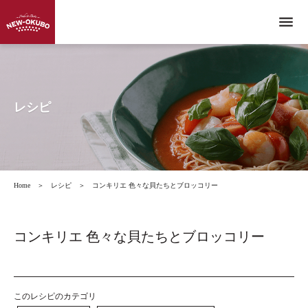
menu
レシピ
Home
＞
レシピ
＞
コンキリエ 色々な貝たちとブロッコリー
コンキリエ 色々な貝たちとブロッコリー
このレシピのカテゴリ