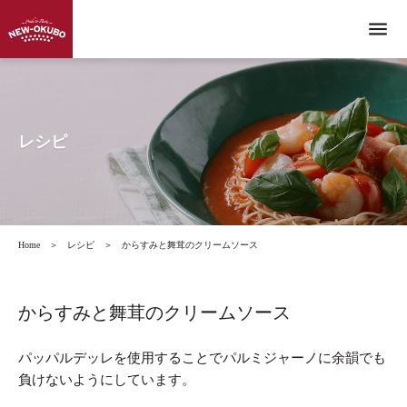
menu
レシピ
Home
＞
レシピ
＞
からすみと舞茸のクリームソース
からすみと舞茸のクリームソース
パッパルデッレを使用することでパルミジャーノに余韻でも
負けないようにしています。