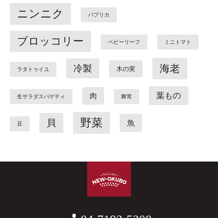
ニンニク
パプリカ
ブロッコリー
ベビーリーフ
ミニトマト
海老
冷製
木の実
ラタトゥイユ
葉もの
肉
生サラダスパゲティ
舞茸
野菜
貝
魚
豆