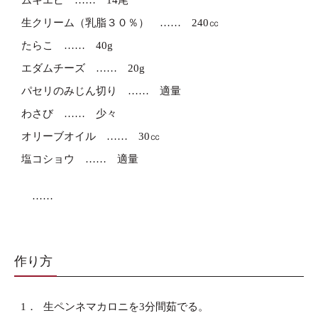
ムキエビ
14尾
生クリーム（乳脂３０％）
240㏄
たらこ
40g
エダムチーズ
20g
パセリのみじん切り
適量
わさび
少々
オリーブオイル
30㏄
塩コショウ
適量
作り方
1．
生ペンネマカロニを3分間茹でる。