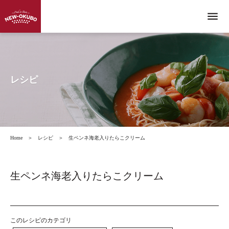
menu
レシピ
Home
＞
レシピ
＞
生ペンネ海老入りたらこクリーム
生ペンネ海老入りたらこクリーム
このレシピのカテゴリ