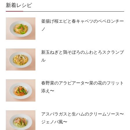
新着レシピ
釜揚げ桜エビと春キャベツのペペロンチー
ノ
新玉ねぎと鶏そぼろのふわとろスクランブ
ル
春野菜のアラビアータ〜菜の花のフリット
添え〜
アスパラガスと生ハムのクリームソース〜
ジェノバ風〜