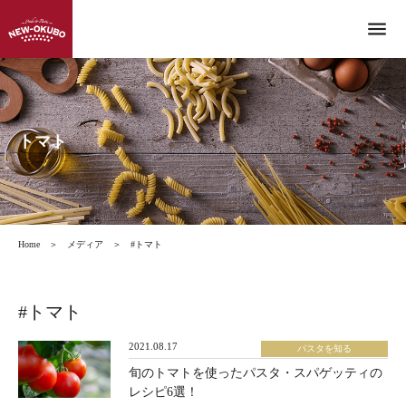
menu
トマト
Home
＞
メディア
＞
#トマト
#トマト
2021.08.17
パスタを知る
旬のトマトを使ったパスタ・スパゲッティの
レシピ6選！