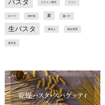
パスタ
ピストン西沢
ファン
夏
ローマ
地中海
夏バテ
生パスタ
著名人
衛生管理
食文化