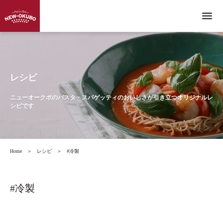
menu
レシピ
ニューオークボのパスタ・スパゲッティのおいしさが引き立つオリジナルレ
シピです
Home
＞
レシピ
＞
#冷製
#冷製