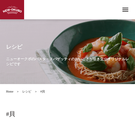
menu
レシピ
ニューオークボのパスタ・スパゲッティのおいしさが引き立つオリジナルレ
シピです
Home
＞
レシピ
＞
#貝
#貝