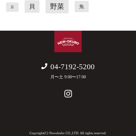
野菜
貝
魚
豆
04-7192-5200
月〜土 9:00〜17:00
Copyright(C) Newokubo CO.,LTD. All rights reserved.