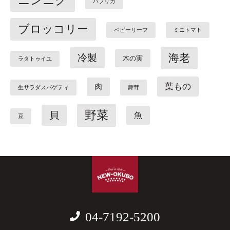
ニンニク
パプリカ
ブロッコリー
ベビーリーフ
ミニトマト
海老
冷製
木の実
ラタトゥイユ
葉もの
肉
生サラダスパゲティ
舞茸
野菜
貝
魚
豆
04-7192-5200