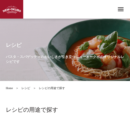
menu
レシピ
パスタ・スパゲッティのおいしさが引き立つニューオークボのオリジナルレ
シピです
Home
＞
レシピ
＞
レシピの用途で探す
レシピの用途で探す