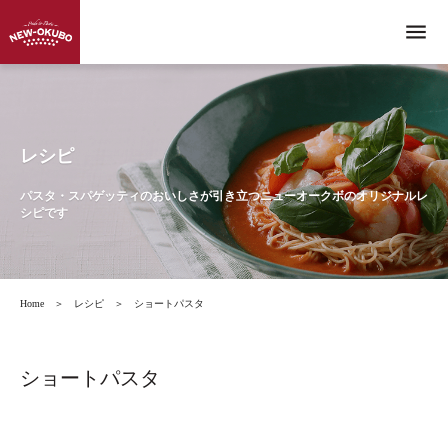
menu
レシピ
パスタ・スパゲッティのおいしさが引き立つニューオークボのオリジナルレ
シピです
Home
＞
レシピ
＞
ショートパスタ
ショートパスタ